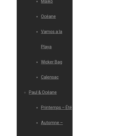
Maïko
Océane
Vamos a la
Playa
Wicker Bag
Calensac
Paul & Océane
Printemps – Été
Automne –