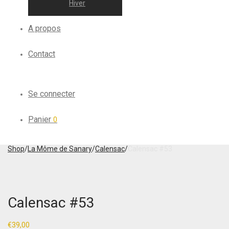
Hiver
A propos
Contact
Se connecter
Panier
0
Shop
/
La Môme de Sanary
/
Calensac
/
Calensac #53
Calensac #53
€
39,00