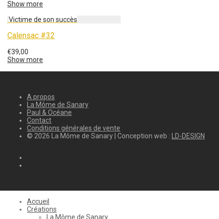
Show more
Calensac #32
€
39,00
Show more
A propos
La Môme de Sanary
Paul & Océane
Contact
Conditions générales de vente
© 2026 La Môme de Sanary | Conception web :
LD-DESIGN
Accueil
Créations
La Môme de Sanary