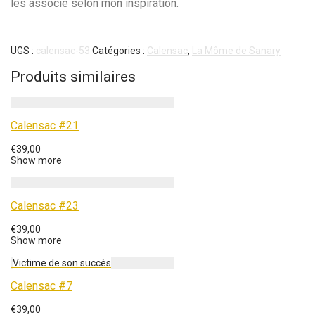
les associe selon mon inspiration.
UGS :
calensac-53
Catégories :
Calensac
,
La Môme de Sanary
Produits similaires
Calensac #21
€
39,00
Show more
Calensac #23
€
39,00
Show more
Calensac #7
€
39,00