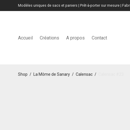
Modèles uniques de sacs et paniers | Prêt-à-porter sur mesure | Fab
Accueil
Créations
A propos
Contact
Shop
/
La Môme de Sanary
/
Calensac
/
Calensac #23