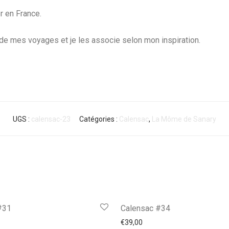
r en France.
 de mes voyages et je les associe selon mon inspiration.
UGS :
calensac-23
Catégories :
Calensac
,
La Môme de Sanary
#31
Calensac #34
€
39,00