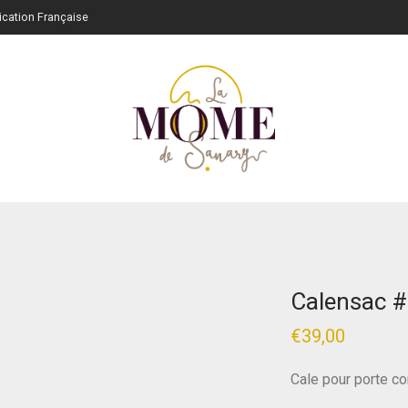
rication Française
Calensac 
€
39,00
Cale pour porte con