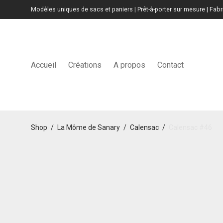
Modèles uniques de sacs et paniers | Prêt-à-porter sur mesure | Fab
Accueil
Créations
A propos
Contact
Shop
/
La Môme de Sanary
/
Calensac
/
Calensac #46