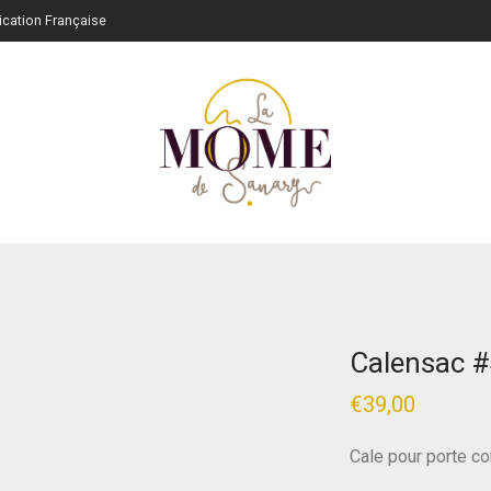
rication Française
Calensac 
€
39,00
Cale pour porte con