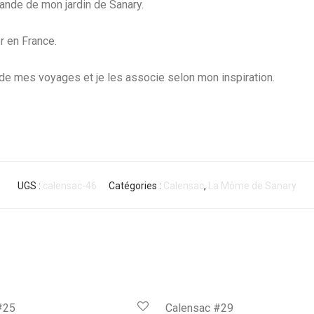
vande de mon jardin de Sanary.
r en France.
 de mes voyages et je les associe selon mon inspiration.
UGS :
calensac-46
Catégories :
Calensac
,
La Môme de Sanary
#25
Calensac #29