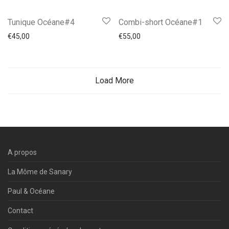
Tunique Océane#4
Combi-short Océane#1
€
45,00
€
55,00
Load More
A propos
La Môme de Sanary
Paul & Océane
Contact